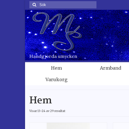
Sök
för:
Handgjorda smycken
Hem
Armband
Varukorg
Hem
Visar 13–24 av 29 resultat