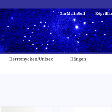
Om MalinSofi
Köpvillk
Herrsmycken/Unisex
Hängen