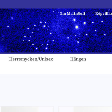
Om MalinSofi
Köpvillk
Herrsmycken/Unisex
Hängen