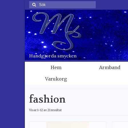
Sök
för:
Handgjorda smycken
Hem
Armband
Varukorg
fashion
Visar 1–12 av 21 resultat