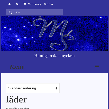
Varukorg
-
0.00
kr
Sök
för:
Handgjorda smycken
Menu
Hem
Varukorg
läder
Kassan
Visar alla 4 resultat