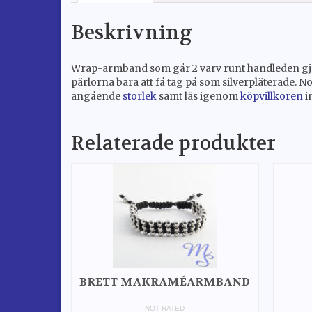
Beskrivning
Wrap-armband som går 2 varv runt handleden gjord m
pärlorna bara att få tag på som silverpläterade. Not
angående
storlek
samt läs igenom
köpvillkoren
i
Relaterade produkter
BRETT MAKRAMÉARMBAND
NOT RATED