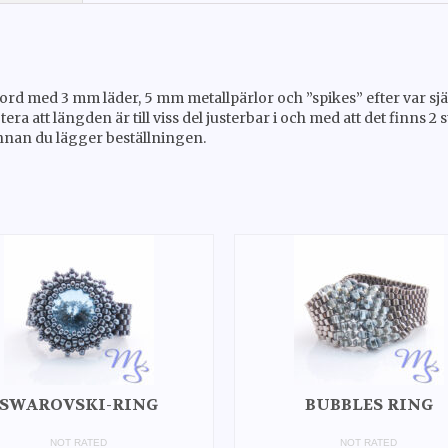
ed 3 mm läder, 5 mm metallpärlor och ”spikes” efter var sjätte pä
era att längden är till viss del justerbar i och med att det finns 2
nnan du lägger beställningen.
SWAROVSKI-RING
BUBBLES RING
NOT RATED
NOT RATED