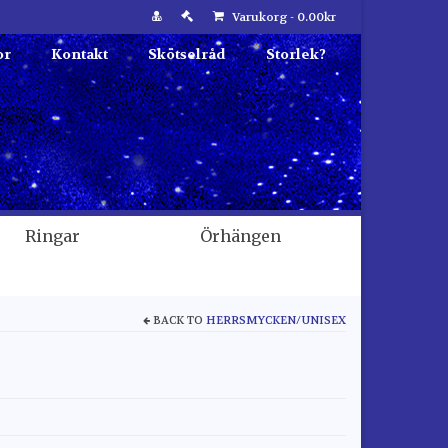
Varukorg
-
0.00
kr
or
Kontakt
Skötselråd
Storlek?
Ringar
Örhängen
BACK TO
HERRSMYCKEN/UNISEX