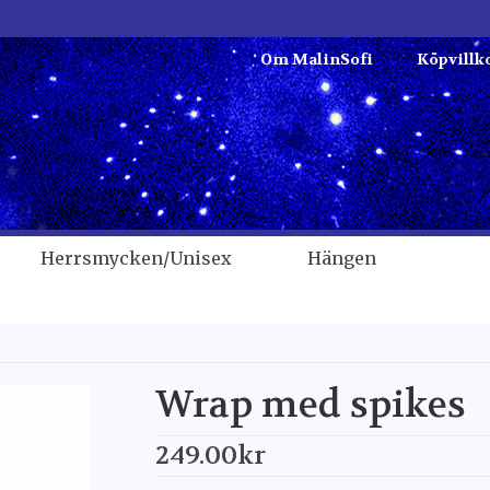
Om MalinSofi
Köpvillk
Herrsmycken/Unisex
Hängen
Wrap med spikes
249.00
kr