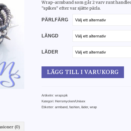
Wrap-armband som går 2 varv runt handled
”spikes” efter var sjätte pärla.
PÄRLFÄRG
LÄNGD
LÄDER
LÄGG TILL I VARUKORG
Artikelnr:
wrapspik
Kategori:
Herrsmycken/Unisex
Etiketter:
armband
,
fashion
,
läder
,
wrap
sioner (0)